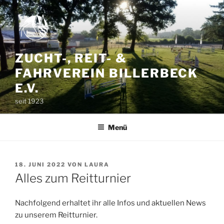
Zum
Inhalt
springen
ZUCHT-, REIT- &
FAHRVEREIN BILLERBECK
E.V.
seit 1923
Menü
VERÖFFENTLICHT
18. JUNI 2022
VON
LAURA
AM
Alles zum Reitturnier
Nachfolgend erhaltet ihr alle Infos und aktuellen News
zu unserem Reitturnier.