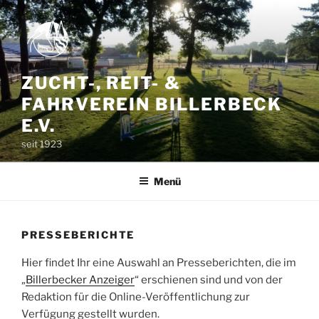
Zum
Inhalt
springen
ZUCHT-, REIT- &
FAHRVEREIN BILLERBECK
E.V.
seit 1923
Menü
PRESSEBERICHTE
Hier findet Ihr eine Auswahl an Presseberichten, die im
„
Billerbecker Anzeiger
“ erschienen sind und von der
Redaktion für die Online-Veröffentlichung zur
Verfügung gestellt wurden.