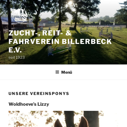
Zum
Inhalt
springen
ZUCHT-, REIT- &
FAHRVEREIN BILLERBECK
E.V.
seit 1923
Menü
UNSERE VEREINSPONYS
Woldhoeve’s Lizzy