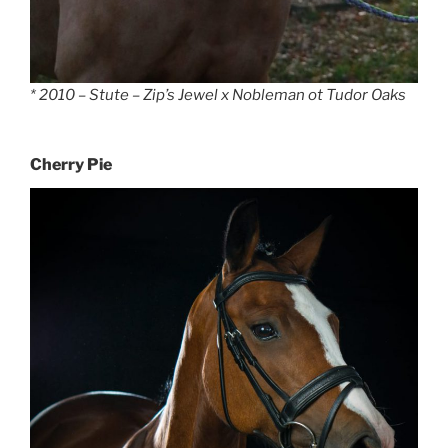
* 2010 – Stute – Zip’s Jewel x Nobleman ot Tudor Oaks
Cherry Pie