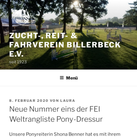
Zum
Inhalt
springen
ZUCHT-, REIT- &
FAHRVEREIN BILLERBECK
E.V.
seit 1923
Menü
VERÖFFENTLICHT
8. FEBRUAR 2020
VON
LAURA
AM
Neue Nummer eins der FEI
Weltrangliste Pony-Dressur
Unsere Ponyreiterin Shona Benner hat es mit ihrem