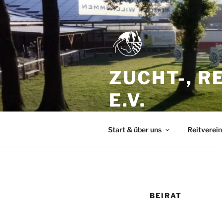
Zum
Inhalt
springen
ZUCHT-, R
E.V.
seit 1923
Start & über uns
Reitverein
BEIRAT